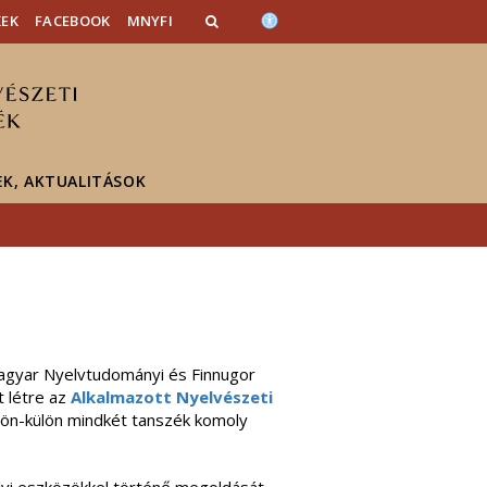
KEK
FACEBOOK
MNYFI
EK, AKTUALITÁSOK
Magyar Nyelvtudományi és Finnugor
t létre az
Alkalmazott Nyelvészeti
ön-külön mindkét tanszék komoly