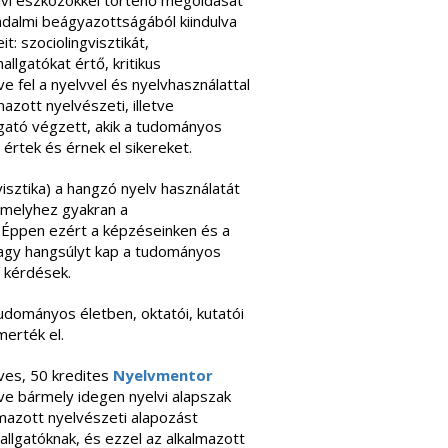
lvi eszközökkel történő megoldását
sadalmi beágyazottságából kiindulva
t: szociolingvisztikát,
llgatókat értő, kritikus
 fel a nyelvvel és nyelvhasználattal
azott nyelvészeti, illetve
lgató végzett, akik a tudományos
értek és érnek el sikereket.
isztika) a hangzó nyelv használatát
, melyhez gyakran a
 Éppen ezért a képzéseinken és a
 nagy hangsúlyt kap a tudományos
i kérdések.
tudományos életben, oktatói, kutatói
merték el.
éves, 50 kredites
Nyelvmentor
tve bármely idegen nyelvi alapszak
lmazott nyelvészeti alapozást
allgatóknak, és ezzel az alkalmazott