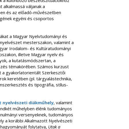
k a különböző beszédszituációkhoz
t alkalmassá váljanak a
tben és az előadó-művészetben
gének egyéni és csoportos
órákat a Magyar Nyelvtudományi és
nyelvészet mesterszakon, valamint a
gyar Irodalom- és Kultúratudományi
szakon, illetve Magyar nyelv és
ok, a kutatásmódszertan, a
emzés témakörében. Számos kurzust
 a gyakorlatorientált Szerkesztői
rok keretében (pl. tárgyalástechnika,
mszerkesztés és tipográfia, stílus-
t
nyelvészeti diákműhely
, valamint
Mindkét műhelyben élénk tudományos
i tanulmányi versenyeknek, tudományos
ly a korábbi Alkalmazott Nyelvészeti
 hagyományát folytatva,
Utak a