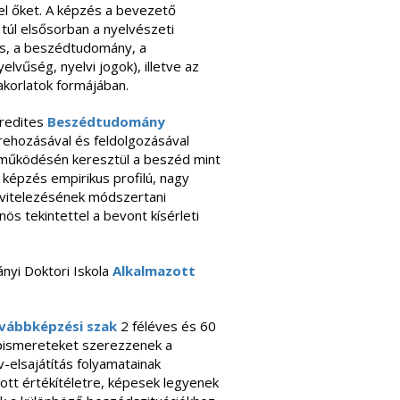
fel őket. A képzés a bevezető
túl elsősorban a nyelvészeti
s, a beszédtudomány, a
elvűség, nyelvi jogok), illetve az
yakorlatok formájában.
kredites
Beszédtudomány
rehozásával és feldolgozásával
k működésén keresztül a beszéd mint
 képzés empirikus profilú, nagy
ivitelezésének módszertani
nös tekintettel a bevont kísérleti
nyi Doktori Iskola
Alkalmazott
ovábbképzési szak
2 féléves és 60
lapismereteket szerezzenek a
elsajátítás folyamatainak
zott értékítéletre, képesek legyenek