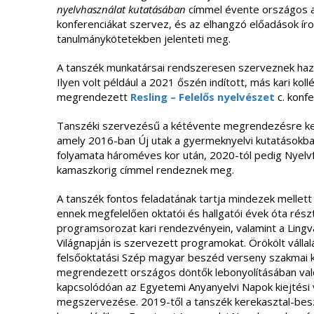
nyelvhasználat kutatásában
címmel évente országos al
konferenciákat szervez, és az elhangzó előadások írott
tanulmánykötetekben jelenteti meg.
A tanszék munkatársai rendszeresen szerveznek haza
Ilyen volt például a 2021 őszén indított, más kari k
megrendezett
Resling
– Felelős nyelvészet
c. konfe
Tanszéki szervezésű a kétévente megrendezésre ker
amely 2016-ban Új utak a gyermeknyelvi kutatásokba
folyamata hároméves kor után, 2020-tól pedig Nyelv
kamaszkorig címmel rendeznek meg.
A tanszék fontos feladatának tartja mindezek mellet
ennek megfelelően oktatói és hallgatói évek óta rész
programsorozat kari rendezvényein, valamint a Lingvá
Világnapján is szervezett programokat. Örökölt válla
felsőoktatási Szép magyar beszéd verseny szakmai k
megrendezett országos döntők lebonyolításában való
kapcsolódóan az Egyetemi Anyanyelvi Napok kiejtési
megszervezése. 2019-től a tanszék kerekasztal-bes