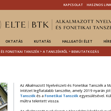
Események
ELTE a
Hírek
KAPCSOLAT
HASZNOS LIN
sajtóban
OKTATÁS
KUTATÁS
HALLGATÓI ÉLET
HÍR
>
>
 ÉS FONETIKAI TANSZÉK
A TANSZÉKRŐL
BEMUTATKOZÁS
Az Alkalmazott Nyelvészeti és Fonetikai Tanszék a 
Intézet legfiatalabb tanszéke, amely 2019 nyarán jöt
Tanszék
és a
Fonetikai Tanszék
egyesülésével. Kül
múltra tekintett vissza.