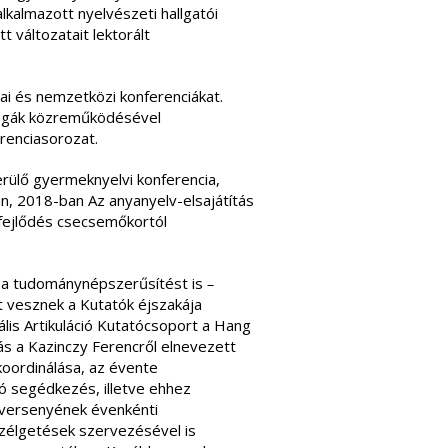
kalmazott nyelvészeti hallgatói
 változatait lektorált
i és nemzetközi konferenciákat.
ollégák közreműködésével
renciasorozat.
ülő gyermeknyelvi konferencia,
n, 2018-ban Az anyanyelv-elsajátítás
fejlődés csecsemőkortól
t a tudománynépszerűsítést is
–
t vesznek a Kutatók éjszakája
lis Artikuláció Kutatócsoport a Hang
lás a Kazinczy Ferencről elnevezett
oordinálása, az évente
 segédkezés, illetve ehhez
 versenyének évenkénti
zélgetések szervezésével is