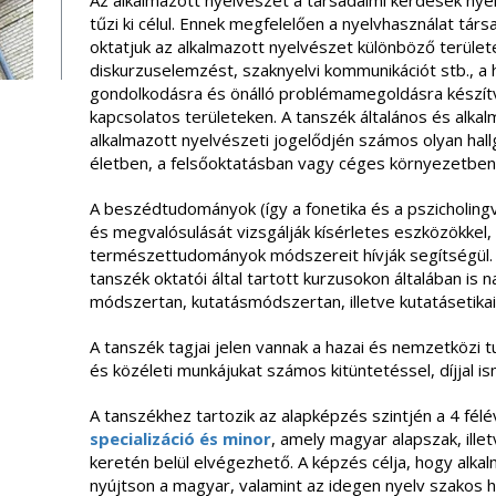
Az alkalmazott nyelvészet a társadalmi kérdések nye
tűzi ki célul. Ennek megfelelően a nyelvhasználat tár
oktatjuk az alkalmazott nyelvészet különböző területei
diskurzuselemzést, szaknyelvi kommunikációt stb., a ha
gondolkodásra és önálló problémamegoldásra készítve
kapcsolatos területeken. A tanszék általános és alkalm
alkalmazott nyelvészeti jogelődjén számos olyan hal
életben, a felsőoktatásban vagy céges környezetben 
A beszédtudományok (így a fonetika és a pszicholingv
és megvalósulását vizsgálják kísérletes eszközökkel
természettudományok módszereit hívják segítségül.
tanszék oktatói által tartott kurzusokon általában is
módszertan, kutatásmódszertan, illetve kutatásetika
A tanszék tagjai jelen vannak a hazai és nemzetközi 
és közéleti munkájukat számos kitüntetéssel, díjjal is
A tanszékhez tartozik az alapképzés szintjén a 4 fél
specializáció és minor
, amely magyar alapszak, ille
keretén belül elvégezhető. A képzés célja, hogy alka
nyújtson a magyar, valamint az idegen nyelv szakos h