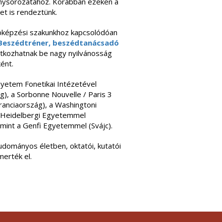
nysorozatához. Korábban ezeken a
 is rendeztünk.
bképzési szakunkhoz kapcsolódóan
Beszédtréner, beszédtanácsadó
atkozhatnak be nagy nyilvánosság
ént.
gyetem Fonetikai Intézetével
, a Sorbonne Nouvelle / Paris 3
Franciaország), a Washingtoni
 Heidelbergi Egyetemmel
mint a Genfi Egyetemmel (Svájc).
tudományos életben, oktatói, kutatói
merték el.