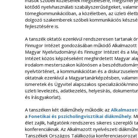
mások szóbeli közlésének megítélésére, megismerjé
kötődő nyelvhasználati szabályszerűségeket, valamin
tömegkommunikációban, a közéletben, az üzleti éle
dolgozó szakemberek szóbeli kommunikációs készsé
fejlesztésére is.
A tanszék oktatói ezenkívül rendszeresen tartanak 
Finnugor Intézet gondozásában működő Alkalmazott 
Magyar Nyelvtudományi és Finnugor Intézet és a Ma
Intézet közös képzéseként meghirdetett Magyar alap
irodalom mesterszakon különösen a beszédtudomány
nyelvtörténet, a kommunikációtan és a diskurzusel
oktatnak ezenkívül a Magyartanárképzésben, valamint
ismeretek és Ügyvitel alapszakos specializációk/mino
üzleti levelezés, adatkezelés, helyesírás, dokumentu
és írásgyakorlat).
A tanszéken két diákműhely működik: az
Alkalmazot
a
Fonetikai
és pszicholingvisztikai diákműhely
. 
élet zajlik, hallgatóink rendszeres sikeres szereplő
konferenciáknak. Az Alkalmazott nyelvészeti diákműhe
Tanszékek Országos Találkozója konferenciasorozat