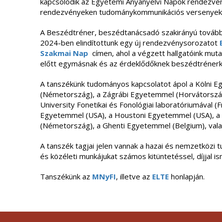
kapcsolódik az Egyetemi Anyanyelvi Napok rendezvé
rendezvényeken tudománykommunikációs versenyeket
A Beszédtréner, beszédtanácsadó szakirányú továb
2024-ben elindítottunk egy új rendezvénysorozatot
Szakmai Nap
címen, ahol a végzett hallgatóink mut
előtt egymásnak és az érdeklődőknek beszédtrénerk
A tanszékünk tudományos kapcsolatot ápol a Kölni E
(Németország), a Zágrábi Egyetemmel (Horvátország)
University Fonetikai és Fonológiai laboratóriumával (
Egyetemmel (USA), a Houstoni Egyetemmel (USA), a
(Németország), a Ghenti Egyetemmel (Belgium), vala
A tanszék tagjai jelen vannak a hazai és nemzetközi 
és közéleti munkájukat számos kitüntetéssel, díjjal is
Tanszékünk az
MNyFI
, illetve az
ELTE
honlapján.