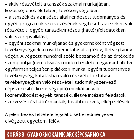
– aktív részvételt a tanszék szakmai munkájában,
közösségének életében, tevékenységeiben;
– a tanszék és az intézet által rendezett tudományos és
egyéb programok szervezésének segítését, az ezeken való
részvételt, egyéb tanszéki/intézeti (háttér)feladatokban
való szerepvállalást;
– egyéni szakmai munkájának és gyakornokként végzett
tevékenységnek a rövid bemutatását a (félév, illetve) tanév
végén. A végzett munkáról szóló beszámoló és az értékelés
szempontjai (nem elvárás minden területen egyaránt, illetve
egyformán teljesíteni): diákköri munka, egyéni tudományos
tevékenység, kutatásban való részvétel; oktatási
tevékenységben való részvétel; tudományszervező, -
népszerűsítő, közösségépítő munkában való
közreműködés; egyéb tanszéki, illetve intézeti feladatok,
szervezési és háttérmunkák; további tervek, elképzelések
A jelentkezés feltétele legalább két eredményesen
elvégzett egyetemi félév.
KORÁBBI GYAKORNOKAINK ARCKÉPCSARNOKA