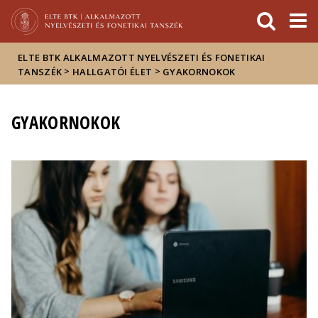
Események
ELTE a
Hírek
sajtóban
ELTE BTK ALKALMAZOTT NYELVÉSZETI ÉS FONETIKAI
>
>
TANSZÉK
HALLGATÓI ÉLET
GYAKORNOKOK
GYAKORNOKOK