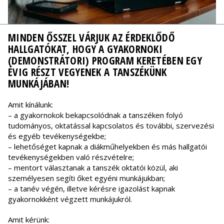
MINDEN ŐSSZEL VÁRJUK AZ ÉRDEKLŐDŐ
HALLGATÓKAT, HOGY A GYAKORNOKI
(DEMONSTRÁTORI) PROGRAM KERETÉBEN EGY
ÉVIG RÉSZT VEGYENEK A TANSZÉKÜNK
MUNKÁJÁBAN!
Amit kínálunk:
– a gyakornokok bekapcsolódnak a tanszéken folyó
tudományos, oktatással kapcsolatos és további, szervezési
és egyéb tevékenységekbe;
– lehetőséget kapnak a diákműhelyekben és más hallgatói
tevékenységekben való részvételre;
– mentort választanak a tanszék oktatói közül, aki
személyesen segíti őket egyéni munkájukban;
– a tanév végén, illetve kérésre igazolást kapnak
gyakornokként végzett munkájukról.
Amit kérünk: