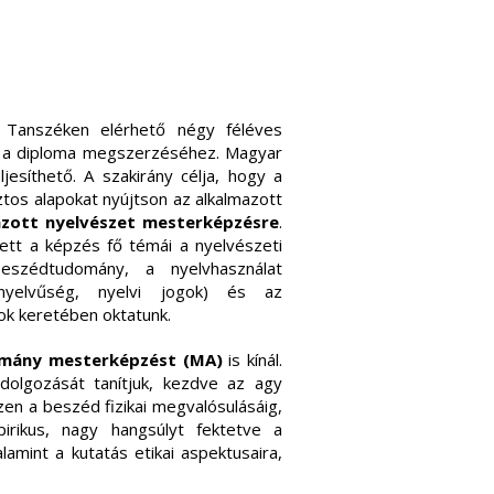
Tanszéken elérhető négy féléves
el a diploma megszerzéséhez. Magyar
jesíthető. A szakirány célja, hogy a
tos alapokat nyújtson az alkalmazott
azott nyelvészet mesterképzésre
.
ett a képzés fő témái a nyelvészeti
beszédtudomány, a nyelvhasználat
bnyelvűség, nyelvi jogok) és az
ok keretében oktatunk.
mány mesterképzést (MA)
is kínál.
olgozását tanítjuk, kezdve az agy
n a beszéd fizikai megvalósulásáig,
irikus, nagy hangsúlyt fektetve a
lamint a kutatás etikai aspektusaira,