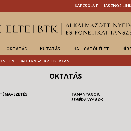
Események
ELTE a
Hírek
KAPCSOLAT
HASZNOS LIN
sajtóban
OKTATÁS
KUTATÁS
HALLGATÓI ÉLET
HÍR
>
 ÉS FONETIKAI TANSZÉK
OKTATÁS
OKTATÁS
TÉMAVEZETÉS
TANANYAGOK,
SEGÉDANYAGOK