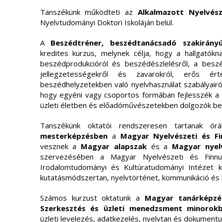
Tanszékünk működteti az
Alkalmazott Nyelvés
Nyelvtudományi Doktori Iskoláján belül.
A
Beszédtréner, beszédtanácsadó szakirány
kredites kurzus, melynek célja, hogy a hallgatók
beszédprodukcióról és beszédészlelésről, a besz
jellegzetességekről és zavarokról, erős ér
beszédhelyzetekben való nyelvhasználat szabályairó
hogy egyéni vagy csoportos formában fejlesszék a
üzleti életben és előadóművészetekben dolgozók b
Tanszékünk oktatói rendszeresen tartanak ó
mesterképzésben
a
Magyar Nyelvészeti és F
vesznek a
Magyar alapszak
és a
Magyar nyel
szervezésében a Magyar Nyelvészeti és Finnu
Irodalomtudományi és Kultúratudományi Intézet 
kutatásmódszertan, nyelvtörténet, kommunikáció é
Számos kurzust oktatunk a
Magyar tanárképzé
Szerkesztés és üzleti menedzsment minorok
üzleti levelezés, adatkezelés, nyelvtan és dokumen