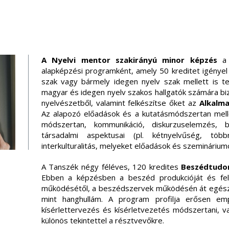
A Nyelvi mentor szakirányú minor képzés
a 
alapképzési programként, amely 50 kreditet igény
szak vagy bármely idegen nyelv szak mellett is tel
magyar és idegen nyelv szakos hallgatók számára biz
nyelvészetből, valamint felkészítse őket az
Alkalm
Az alapozó előadások és a kutatásmódszertan mell
módszertan, kommunikáció, diskurzuselemzés, 
társadalmi aspektusai (pl. kétnyelvűség, töb
interkulturalitás, melyeket előadások és szeminárium
A Tanszék négy féléves, 120 kredites
Beszédtudo
Ebben a képzésben a beszéd produkcióját és feld
működésétől, a beszédszervek működésén át egésze
mint hanghullám. A program profilja erősen emp
kísérlettervezés és kísérletvezetés módszertani, va
különös tekintettel a résztvevőkre.