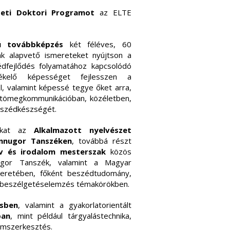
zeti Doktori Programot
az ELTE
ú továbbképzés
két féléves, 60
nak alapvető ismereteket nyújtson a
édfejlődés folyamatához kapcsolódó
tékelő képességet fejlesszen a
l, valamint képessé tegye őket arra,
 tömegkommunikációban, közéletben,
eszédkészségét.
rákat az
Alkalmazott nyelvészet
innugor Tanszéken
, továbbá részt
v és irodalom mesterszak
közös
gor Tanszék, valamint a Magyar
keretében, főként beszédtudomány,
s beszélgetéselemzés témakörökben.
sben
, valamint a gyakorlatorientált
ban
, mint például tárgyalástechnika,
tumszerkesztés.