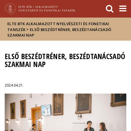
Események
ELTE a
Hírek
sajtóban
ELTE BTK ALKALMAZOTT NYELVÉSZETI ÉS FONETIKAI
>
TANSZÉK
ELSŐ BESZÉDTRÉNER, BESZÉDTANÁCSADÓ
SZAKMAI NAP
ELSŐ BESZÉDTRÉNER, BESZÉDTANÁCSADÓ
SZAKMAI NAP
2024.04.21.