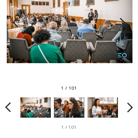
Megtekintés nagyobb méretben
1
/
101
1
/
101