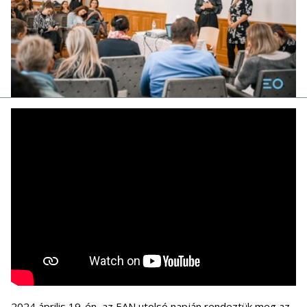
2024 április 19-én, az EAN utolsó napján rendeztük meg az