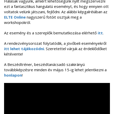
Hálásak vagyunk, amiért lehetőségünk nyílt megszervezni
ezt a fantasztikus hangulatú eseményt, és hogy ennyien ott
voltatok velünk játszani, fejlődni. Az alábbi képgalréiában az
ELTE Online
nagyszerű fotóit osztjuk meg a
workshopokról.
Az esemény és a szereplők bemutatkozása elérhető
itt
.
A rendezvénysorozat folytatódik, a jövőbeli eseményekről
itt lehet tájékozódni
. Szeretettel várjuk az érdeklődőket
kétévente!
A Beszédtréner, beszédtanácsadó szakirányú
továbbképzésre minden év május 15-ig lehet jelentkezni a
honlapon
!