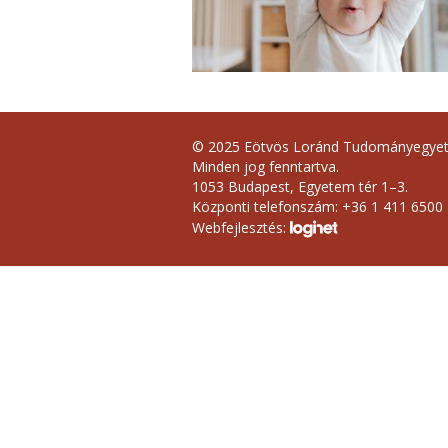
© 2025 Eötvös Loránd Tudományegye
Minden jog fenntartva.
1053 Budapest, Egyetem tér 1–3.
Központi telefonszám: +36 1 411 6500
Webfejlesztés: