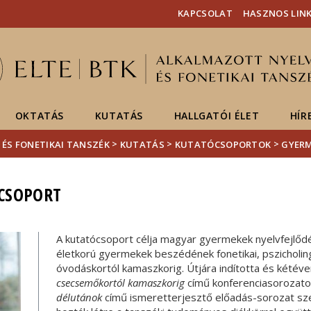
Események
ELTE a
Hírek
KAPCSOLAT
HASZNOS LIN
sajtóban
OKTATÁS
KUTATÁS
HALLGATÓI ÉLET
HÍR
>
>
>
 ÉS FONETIKAI TANSZÉK
KUTATÁS
KUTATÓCSOPORTOK
GYER
CSOPORT
A kutatócsoport célja magyar gyermekek nyelvfejlőd
életkorú gyermekek beszédének fonetikai, pszicholin
óvodáskortól kamaszkorig. Útjára indította és kété
csecsemőkortól kamaszkorig
című konferenciasorozatot
délutánok
című ismeretterjesztő előadás-sorozat sze