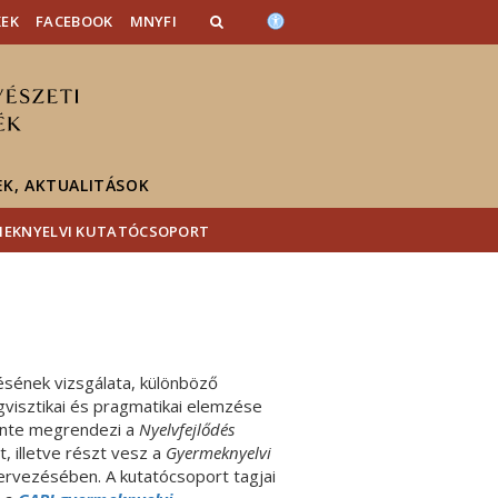
KEK
FACEBOOK
MNYFI
EK, AKTUALITÁSOK
MEKNYELVI KUTATÓCSOPORT
ésének vizsgálata, különböző
gvisztikai és pragmatikai elemzése
vente megrendezi a
Nyelvfejlődés
, illetve részt vesz a
Gyermeknyelvi
rvezésében. A kutatócsoport tagjai