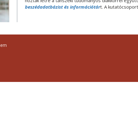
hozták létre a tanszéki tudományos diákkörrel együt
beszédadatbázist és információtár
t. A kutatócsoport
tem