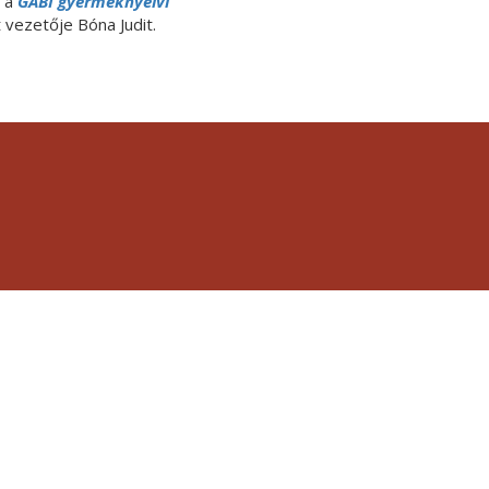
t a
GABI gyermeknyelvi
 vezetője Bóna Judit.