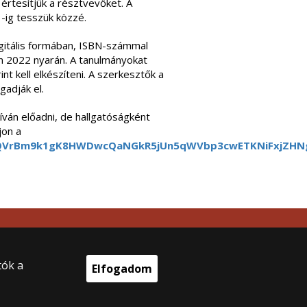
értesítjük a résztvevőket. A
-ig tesszük közzé.
igitális formában, ISBN-számmal
n 2022 nyarán. A tanulmányokat
nt kell elkészíteni. A szerkesztők a
adják el.
íván előadni, de hallgatóságként
jon a
LSdQVrBm9k1gK8HWDwcQaNGkR5jUn5qWVbp3cwETKNiFxjZHN
tók a
Elfogadom