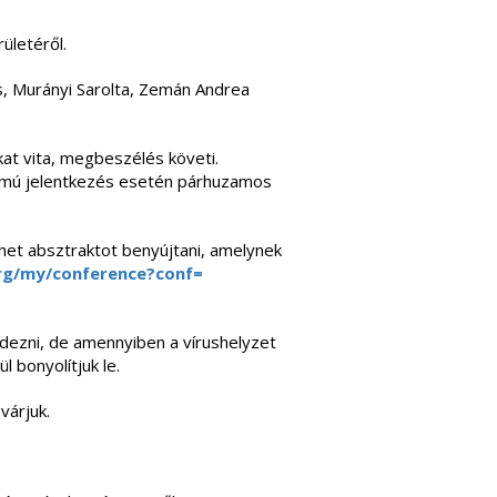
ületéről.
es, Murányi Sarolta, Zemán Andrea
at vita, megbeszélés követi.
zámú jelentkezés esetén párhuzamos
het absztraktot benyújtani, amelynek
rg/my/
conference?conf=
dezni, de amennyiben a vírushelyzet
 bonyolítjuk le.
várjuk.