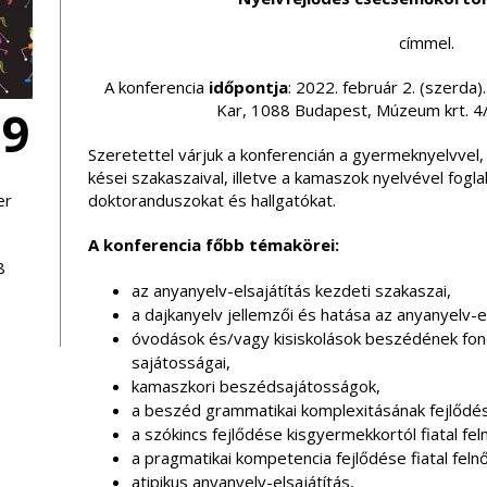
címmel.
A konferencia
időpontja
: 2022. február 2. (szerda)
Kar, 1088 Budapest, Múzeum krt. 4/
09
Szeretettel várjuk a konferencián a gyermeknyelvvel, 
kései szakaszaival, illetve a kamaszok nyelvével fogla
er
doktoranduszokat és hallgatókat.
A konferencia főbb témakörei:
8
az anyanyelv-elsajátítás kezdeti szakaszai,
a dajkanyelv jellemzői és hatása az anyanyelv-el
óvodások és/vagy kisiskolások beszédének fonet
sajátosságai,
kamaszkori beszédsajátosságok,
a beszéd grammatikai komplexitásának fejlődés
a szókincs fejlődése kisgyermekkortól fiatal fel
a pragmatikai kompetencia fejlődése fiatal felnő
atipikus anyanyelv-elsajátítás,