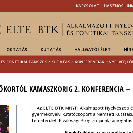
Események
ELTE a
Hírek
KAPCSOLAT
HASZNOS LIN
sajtóban
OKTATÁS
KUTATÁS
HALLGATÓI ÉLET
HÍR
>
>
>
 ÉS FONETIKAI TANSZÉK
KUTATÁS
KONFERENCIÁK
NYELVFEJL
ŐKORTÓL KAMASZKORIG 2. KONFERENCIA -- 
Az ELTE BTK MNYFI Alkalmazott Nyelvészeti 
gyermeknyelvi kutatócsoport a Nemzeti Kutatási, 
Tématerületi Kiválósági Programjának támogatásá
Nyelvfejlődés csecsemőkortól