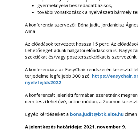
gyermeknyelvi beszédadatbázisok,
további vonatkozások a nyelvészeti bármely ter
A konferencia szervezői: Bóna Judit, Jordanidisz Ágn
Anna
Az előadások tervezett hossza 15 perc. Az előadások
Lehetőséget adunk hallgatói előadásokra is. Nagys
szekciókat és/vagy poszterszekciókat is szervezünk.
A konferenciára az EasyChair rendszerén keresztül le
terjedelme legfeljebb 300 szó:
https://easychair.o
nyelvfejlds2022
A konferenciát jelenléti formában szeretnénk megren
nem teszi lehetővé, online módon, a Zoomon keresztül
Egyéb kérdéseiket a
bona.judit@btk.elte.hu
címen 
A jelentkezés határideje: 2021. november 9.