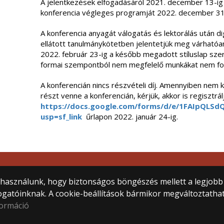
A jelentkezések elfogadásáról 2021. december 13-ig 
konferencia végleges programját 2022. december 31
A konferencia anyagát válogatás és lektorálás után d
ellátott tanulmánykötetben jelentetjük meg várhatóa
2022. február 23-ig a később megadott stíluslap szeri
formai szempontból nem megfelelő munkákat nem fog
A konferencián nincs részvételi díj. Amennyiben nem k
részt venne a konferencián, kérjük, akkor is regisztrál
https://docs.google.com/forms/d/e/1FAIpQ
usp=sf_link
űrlapon 2022. január 24-ig.
tem
) használunk, hogy biztonságos böngészés mellett a legjobb
ogatóinknak. A cookie-beállítások bármikor megváltoztatha
formáció