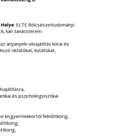
.
Helye
: ELTE Bölcsészettudományi
A, kari tanácsterem.
az anyanyelv-elsajátítás korai és
lkozó oktatókat, kutatókat,
sajátításra,
ikai és pszicholingvisztikai
e kisgyermekkortól felnőttkorig,
nőttkorig,
ttkorig,