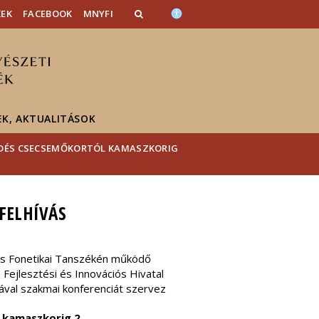
KEK
FACEBOOK
MNYFI
EK, AKTUALITÁSOK
ŐDÉS CSECSEMŐKORTÓL KAMASZKORIG
FELHÍVÁS
és Fonetikai Tanszékén működő
Fejlesztési és Innovációs Hivatal
val szakmai konferenciát szervez
 kamaszkorig 2.