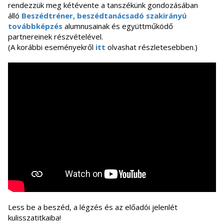
rendezzük meg kétévente a tanszékünk gondozásában
álló
Beszédtréner, beszédtanácsadó szakirányú
továbbképzés
alumnusainak és együttműködő
partnereinek részvételével.
(A korábbi eseményekről
itt
olvashat részletesebben.)
Less be a beszéd, a légzés és az előadói jelenlét
kulisszatitkaiba!