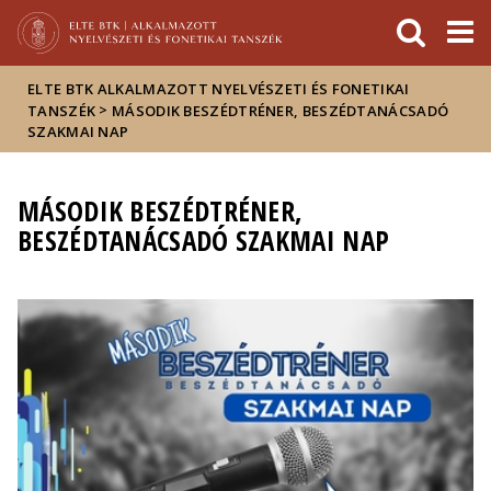
Események
ELTE a
Hírek
sajtóban
ELTE BTK ALKALMAZOTT NYELVÉSZETI ÉS FONETIKAI
>
TANSZÉK
MÁSODIK BESZÉDTRÉNER, BESZÉDTANÁCSADÓ
SZAKMAI NAP
MÁSODIK BESZÉDTRÉNER,
BESZÉDTANÁCSADÓ SZAKMAI NAP