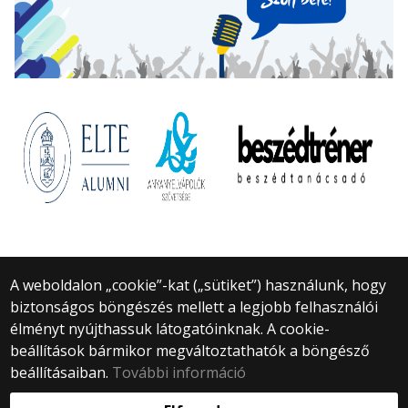
A weboldalon „cookie”-kat („sütiket”) használunk, hogy
biztonságos böngészés mellett a legjobb felhasználói
© 2025 Eötvös Loránd Tudományegyetem
élményt nyújthassuk látogatóinknak. A cookie-
Minden jog fenntartva.
1053 Budapest, Egyetem tér 1–3.
beállítások bármikor megváltoztathatók a böngésző
Központi telefonszám: +36 1 411 6500
beállításaiban.
További információ
Webfejlesztés: