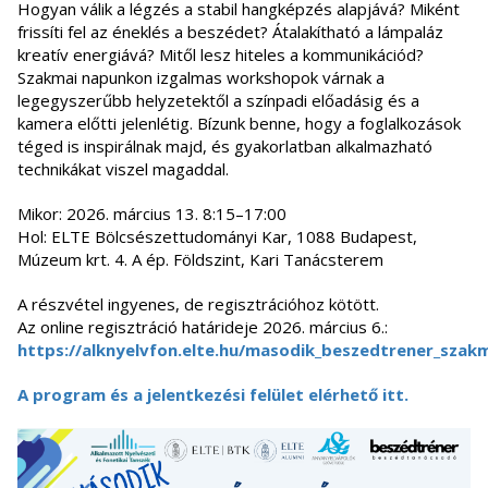
Hogyan válik a légzés a stabil hangképzés alapjává? Miként
frissíti fel az éneklés a beszédet? Átalakítható a lámpaláz
kreatív energiává? Mitől lesz hiteles a kommunikációd?
Szakmai napunkon izgalmas workshopok várnak a
legegyszerűbb helyzetektől a színpadi előadásig és a
kamera előtti jelenlétig. Bízunk benne, hogy a foglalkozások
téged is inspirálnak majd, és gyakorlatban alkalmazható
technikákat viszel magaddal.
Mikor: 2026. március 13. 8:15–17:00
Hol: ELTE Bölcsészettudományi Kar, 1088 Budapest,
Múzeum krt. 4. A ép. Földszint, Kari Tanácsterem
A részvétel ingyenes, de regisztrációhoz kötött.
Az online regisztráció határideje 2026. március 6.:
https://alknyelvfon.elte.hu/masodik_beszedtrener_szak
A program és a jelentkezési felület elérhető itt.