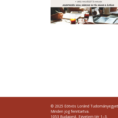
© 2025 Eötvös Loránd Tudományegye
Minden jog fenntartva.
1053 Budapest, Egyetem tér 1–3.