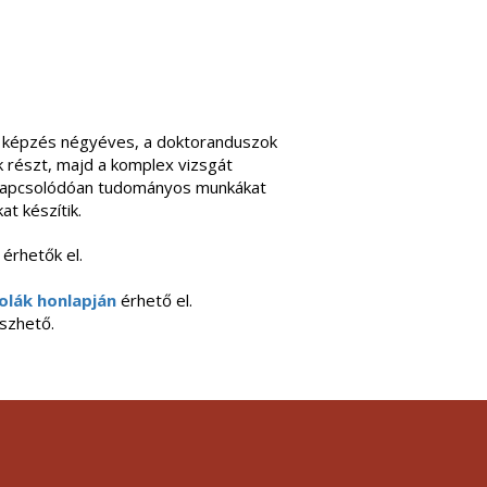
ori képzés négyéves, a doktoranduszok
 részt, majd a komplex vizsgát
 kapcsolódóan tudományos munkákat
at készítik.
érhetők el.
olák honlapján
érhető el.
szhető.