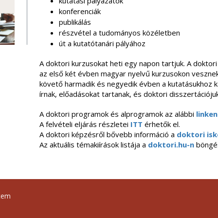
kutatási pályázatok
konferenciák
publikálás
részvétel a tudományos közéletben
út a kutatótanári pályához
A doktori kurzusokat heti egy napon tartjuk. A dokt
az első két évben magyar nyelvű kurzusokon vesznek
követő harmadik és negyedik évben a kutatásukhoz
írnak, előadásokat tartanak, és doktori disszertációjuk
A doktori programok és alprogramok az alábbi
linken
A
felvételi eljárás részletei
ITT
érhetők el.
A doktori képzésről bővebb információ a
doktori isk
Az aktuális témakiírások listája a
doktori.hu-n
böngé
tem