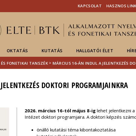
Események
ELTE a
Hírek
KAPCSOLAT
HASZNOS LIN
sajtóban
OKTATÁS
KUTATÁS
HALLGATÓI ÉLET
HÍR
>
 ÉS FONETIKAI TANSZÉK
MÁRCIUS 16-ÁN INDUL A JELENTKEZÉS D
 JELENTKEZÉS DOKTORI PROGRAMJAINKRA
2026. március 16-tól május 8-ig
lehet jelentkezni 
Intézet doktori programjaira. A doktori képzés számo
önálló kutatási téma kibontakoztatása